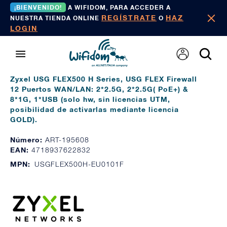
¡BIENVENIDO!
A WIFIDOM, PARA ACCEDER A
REGÍSTRATE
HAZ
NUESTRA TIENDA ONLINE
O
LOGIN
Zyxel USG FLEX500 H Series, USG FLEX Firewall
12 Puertos WAN/LAN: 2*2.5G, 2*2.5G( PoE+) &
8*1G, 1*USB (solo hw, sin licencias UTM,
posibilidad de activarlas mediante licencia
GOLD).
Número:
ART-195608
EAN:
4718937622832
MPN:
USGFLEX500H-EU0101F