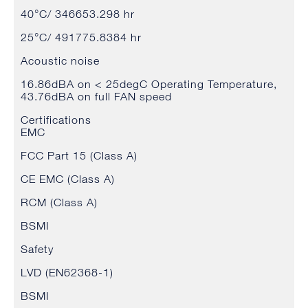
40°C/ 346653.298 hr
25°C/ 491775.8384 hr
Acoustic noise
16.86dBA on < 25degC Operating Temperature,
43.76dBA on full FAN speed
Certifications
EMC
FCC Part 15 (Class A)
CE EMC (Class A)
RCM (Class A)
BSMI
Safety
LVD (EN62368-1)
BSMI