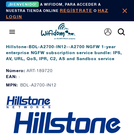
¡BIENVENIDO!
A WIFIDOM, PARA ACCEDER A
REGÍSTRATE
HAZ
NUESTRA TIENDA ONLINE
O
LOGIN
Hillstone-BDL-A2700-IN12--A2700 NGFW 1-year
enterprise NGFW subscription service bundle: IPS,
AV, URL, QoS, IPR, C2, AS and Sandbox service
Número:
ART-189720
EAN:
-
MPN:
BDL-A2700-IN12