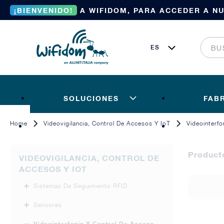
¡BIENVENIDO!
A WIFIDOM, PARA ACCEDER A N
SOLUCIONES
FAB
Home
Videovigilancia, Control De Accesos Y IoT
Videointerf
Product
VIDEOVIGILANCIA, CONTROL DE
ACCESOS Y IOT
Sistemas De Seguimiento RFID
Sensores
Videointerfonía Y Control De Acceso