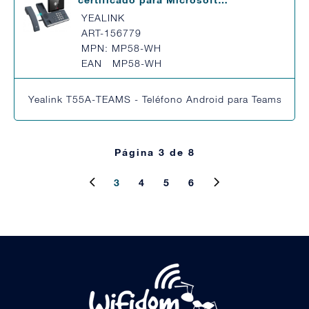
YEALINK
ART-156779
MPN: MP58-WH
EAN MP58-WH
Yealink T55A-TEAMS - Teléfono Android para Teams, pantal
Página 3 de 8
3
4
5
6