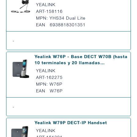
YEALINK
ART-158116
MPN: YHS34 Dual Lite
EAN 6938818301351
-
Yealink W76P - Base DECT W70B (hasta
10 terminales y 20 llamadas…
YEALINK
ART-162275
MPN: W76P
EAN W76P
-
Yealink W79P DECT-IP Handset
YEALINK