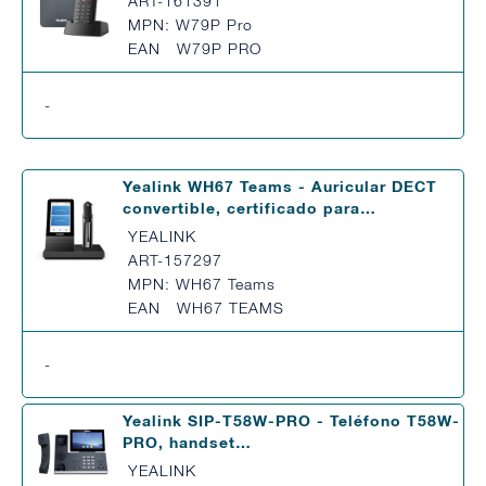
ART-161391
MPN: W79P Pro
EAN W79P PRO
-
Yealink WH67 Teams - Auricular DECT
convertible, certificado para…
YEALINK
ART-157297
MPN: WH67 Teams
EAN WH67 TEAMS
-
Yealink SIP-T58W-PRO - Teléfono T58W-
PRO, handset…
YEALINK