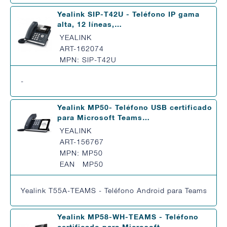
Yealink SIP-T42U - Teléfono IP gama
alta, 12 líneas,…
YEALINK
ART-162074
MPN: SIP-T42U
-
Yealink MP50- Teléfono USB certificado
para Microsoft Teams…
YEALINK
ART-156767
MPN: MP50
EAN MP50
Yealink T55A-TEAMS - Teléfono Android para Teams, pantal
Yealink MP58-WH-TEAMS - Teléfono
certificado para Microsoft…