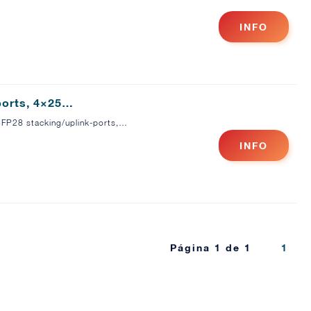
INFO
ports, 4×25…
P28 stacking/uplink-ports,…
INFO
Página 1 de 1
1