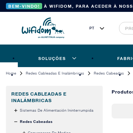
BEM-VINDO!
À WIFIDOM, PARA ACEDER À NOS
SOLUÇÕES
FABR
Home
Redes Cableadas E Inalámbricas
Redes Cabeadas
Produt
REDES CABLEADAS E
INALÁMBRICAS
Sistemas De Alimentación Ininterrumpida
Redes Cabeadas
Conversores De Medios