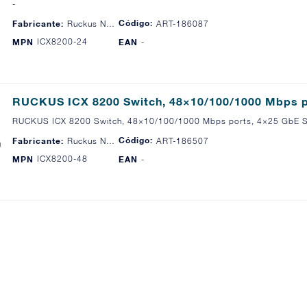
-
Código:
Fabricante:
Ruckus Networks
ART-186087
ICX8200-24
MPN
EAN
-
RUCKUS ICX 8200 Switch, 48×10/100/1000 Mbps 
RUCKUS ICX 8200 Switch, 48×10/100/1000 Mbps ports, 4×25 GbE SF
Código:
Fabricante:
Ruckus Networks
ART-186507
ICX8200-48
MPN
EAN
-