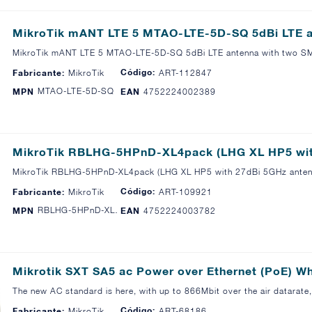
MikroTik mANT LTE 5 MTAO-LTE-5D-SQ 5dBi LTE 
MikroTik mANT LTE 5 MTAO-LTE-5D-SQ 5dBi LTE antenna with two S
Código:
Fabricante:
MikroTik
ART-112847
MTAO-LTE-5D-SQ
MPN
EAN
4752224002389
MikroTik RBLHG-5HPnD-XL4pack (LHG XL HP5 wit
MikroTik RBLHG-5HPnD-XL4pack (LHG XL HP5 with 27dBi 5GHz anten
Código:
Fabricante:
MikroTik
ART-109921
RBLHG-5HPnD-XL4pack
MPN
EAN
4752224003782
Mikrotik SXT SA5 ac Power over Ethernet (PoE) W
The new AC standard is here, with up to 866Mbit over the air datar
Código:
Fabricante:
MikroTik
ART-68186