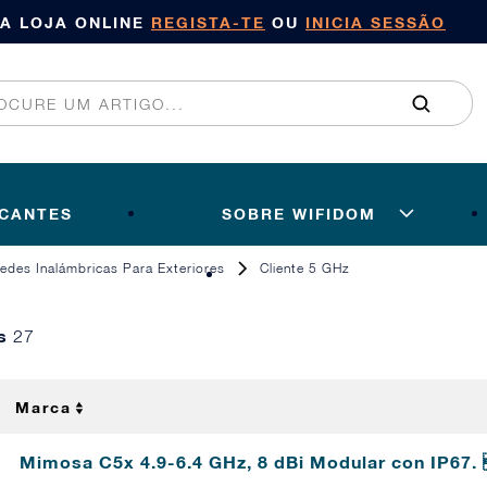
SA LOJA ONLINE
REGISTA-TE
OU
INICIA SESSÃO
ICANTES
SOBRE WIFIDOM
edes Inalámbricas Para Exteriores
Cliente 5 GHz
os
27
Marca
Mimosa C5x 4.9-6.4 GHz, 8 dBi Modular con IP6