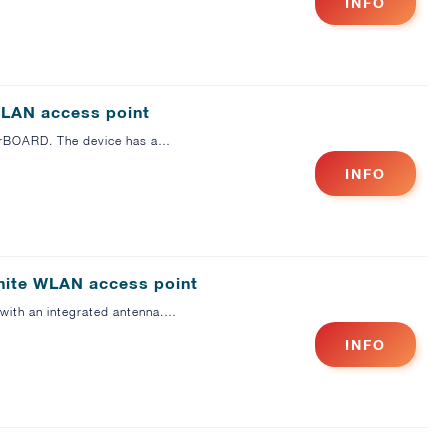
INFO
WLAN access point
uterBOARD. The device has a…
INFO
White WLAN access point
 with an integrated antenna.…
INFO