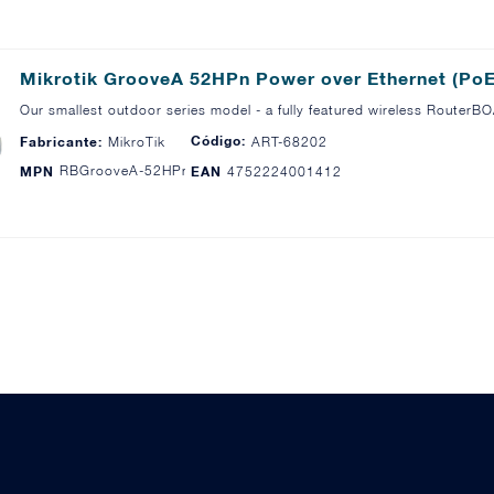
Mikrotik GrooveA 52HPn Power over Ethernet (P
Our smallest outdoor series model - a fully featured wireless Rout
Código:
Fabricante:
MikroTik
ART-68202
RBGrooveA-52HPn
MPN
EAN
4752224001412