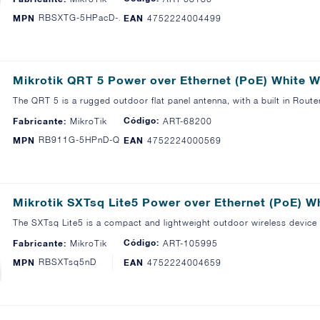
RBSXTG-5HPacD-SA
MPN
EAN
4752224004499
Mikrotik QRT 5 Power over Ethernet (PoE) White 
The QRT 5 is a rugged outdoor flat panel antenna, with a built in Ro
Código:
Fabricante:
MikroTik
ART-68200
RB911G-5HPnD-QRT
MPN
EAN
4752224000569
Mikrotik SXTsq Lite5 Power over Ethernet (PoE) 
The SXTsq Lite5 is a compact and lightweight outdoor wireless device
Código:
Fabricante:
MikroTik
ART-105995
RBSXTsq5nD
MPN
EAN
4752224004659