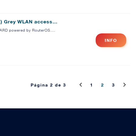
oE) Grey WLAN access…
erBOARD powered by RouterOS.…
INFO
Página 2 de 3
1
2
3