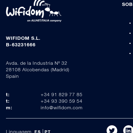
SOB
WIFIDOM S.L.
B-63231666
Avda. de la Industria Nº 32
28108 Alcobendas (Madrid)
Spain
t:
+34 91 829 77 85
t:
+34 93 390 59 54
m:
info@wifidom.com
Linguagem
ES
PT