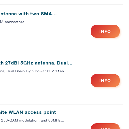
antenna with two SMA…
MA connectors
INFO
h 27dBi 5GHz antenna, Dual…
na, Dual Chain High Power 802.11an…
INFO
hite WLAN access point
ate, 256-QAM modulation, and 80MHz…