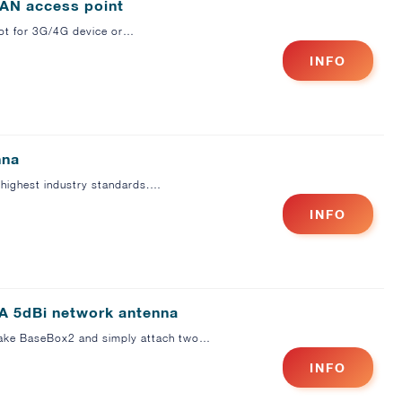
LAN access point
slot for 3G/4G device or…
INFO
nna
 highest industry standards.…
INFO
MA 5dBi network antenna
Take BaseBox2 and simply attach two…
INFO