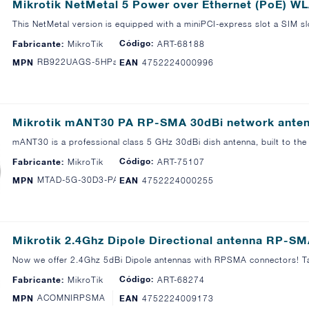
Mikrotik NetMetal 5 Power over Ethernet (PoE) W
This NetMetal version is equipped with a miniPCI-express slot a SIM 
Código:
Fabricante:
MikroTik
ART-68188
RB922UAGS-5HPacD-NM
MPN
EAN
4752224000996
Mikrotik mANT30 PA RP-SMA 30dBi network ante
mANT30 is a professional class 5 GHz 30dBi dish antenna, built to the
Código:
Fabricante:
MikroTik
ART-75107
MTAD-5G-30D3-PA
MPN
EAN
4752224000255
Mikrotik 2.4Ghz Dipole Directional antenna RP-S
Now we offer 2.4Ghz 5dBi Dipole antennas with RPSMA connectors! 
Código:
Fabricante:
MikroTik
ART-68274
ACOMNIRPSMA
MPN
EAN
4752224009173