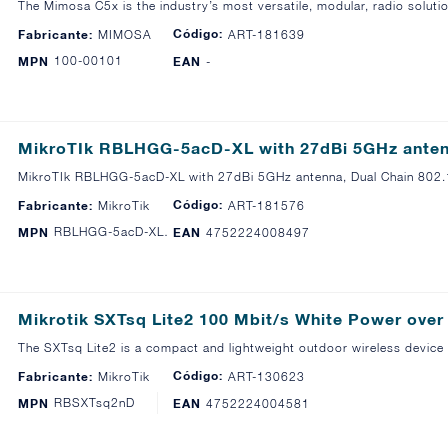
The Mimosa C5x is the industry’s most versatile, modular, radio soluti
Código:
Fabricante:
MIMOSA
ART-181639
100-00101
MPN
EAN
-
MikroTIk RBLHGG-5acD-XL with 27dBi 5GHz anten
MikroTIk RBLHGG-5acD-XL with 27dBi 5GHz antenna, Dual Chain 802.
Código:
Fabricante:
MikroTik
ART-181576
RBLHGG-5acD-XL4pack
MPN
EAN
4752224008497
Mikrotik SXTsq Lite2 100 Mbit/s White Power over
The SXTsq Lite2 is a compact and lightweight outdoor wireless device
Código:
Fabricante:
MikroTik
ART-130623
RBSXTsq2nD
MPN
EAN
4752224004581