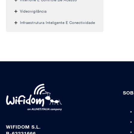
Videovigilância
Infraestrutura Inteligente E Conectividade
SOB
WIFIDOM S.L.
B-63231666