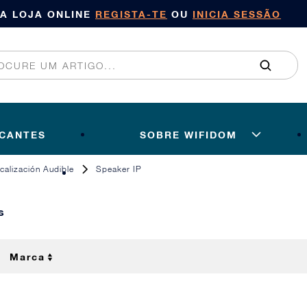
SA LOJA ONLINE
REGISTA-TE
OU
INICIA SESSÃO
ICANTES
SOBRE WIFIDOM
calización Audible
Speaker IP
s
Marca