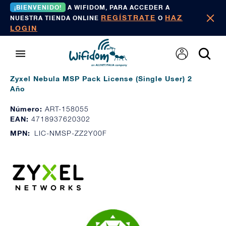
¡BIENVENIDO!
A WIFIDOM, PARA ACCEDER A
REGÍSTRATE
HAZ
NUESTRA TIENDA ONLINE
O
LOGIN
Zyxel Nebula MSP Pack License (Single User) 2
Año
Número:
ART-158055
EAN:
4718937620302
MPN:
LIC-NMSP-ZZ2Y00F