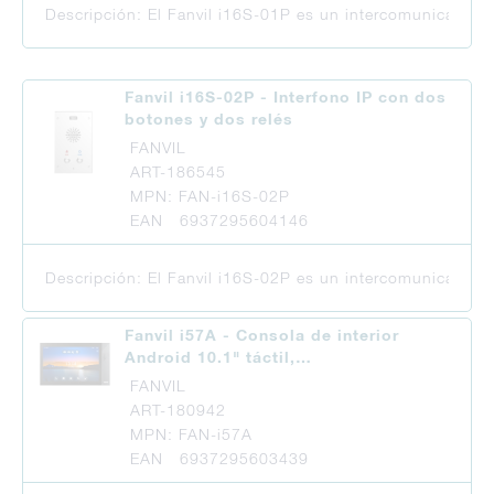
Descripción: El Fanvil i16S-01P es un intercomunicador d
Fanvil i16S-02P - Interfono IP con dos
botones y dos relés
FANVIL
ART-186545
MPN: FAN-i16S-02P
EAN 6937295604146
Descripción: El Fanvil i16S-02P es un intercomunicador d
Fanvil i57A - Consola de interior
Android 10.1" táctil,…
FANVIL
ART-180942
MPN: FAN-i57A
EAN 6937295603439