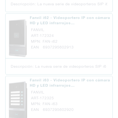
Descricpción: La nueva serie de videoporteros SIP i6 es 
Fanvil i62 - Videoportero IP con cámara
HD y LED infrarrojos…
FANVIL
ART-172324
MPN: FAN-i62
EAN 6937295602913
Descripción: La nueva serie de videoporteros SIP i6 es i
Fanvil i63 - Videoportero IP con cámara
HD y LED infrarrojos…
FANVIL
ART-172325
MPN: FAN-i63
EAN 6937295602920