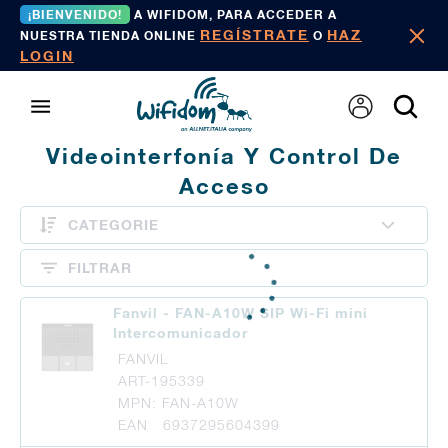
¡BIENVENIDO!
A WIFIDOM, PARA ACCEDER A
REGÍSTRATE
HAZ
NUESTRA TIENDA ONLINE
O
LOGIN
Videointerfonía Y Control De
Acceso
CATEGORIE
FILTRAR
Fanvil - FAN-A10W SIP Wi-Fi mini
Intercomunicador
FANVIL
ART-195339
MPN: FAN-A10W
EAN 6937295604399