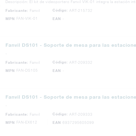
Descripción: El kit de videoportero Fanvil VIK-01 integra la estación i
Código:
Fabricante:
Fanvil
ART-215732
FAN-VIK-01
MPN
EAN
-
Fanvil DS101 - Soporte de mesa para las estacione
-
Código:
Fabricante:
Fanvil
ART-209332
FAN-DS105
MPN
EAN
-
Fanvil DS101 - Soporte de mesa para las estacione
-
Código:
Fabricante:
Fanvil
ART-209333
FAN-EX612
MPN
EAN
6937295605099