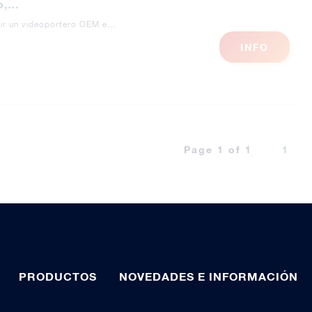
ro,…
ruir un videoportero OEM e…
INFO
Page 1 of 1
1
PRODUCTOS
NOVEDADES E INFORMACIÓN