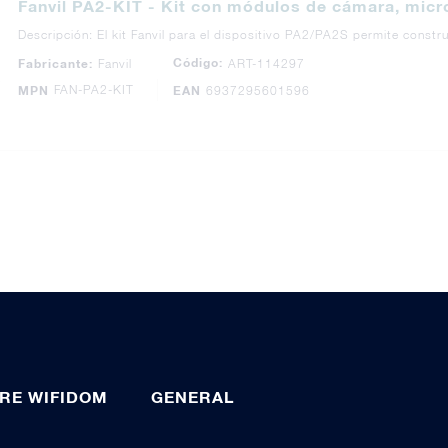
Fanvil PA2-KIT - Kit con módulos de cámara, mic
Descripción: El kit Fanvil para el dispositivo PA2/PA2S permite const
Código:
Fabricante:
Fanvil
ART-114297
FAN-PA2-KIT
MPN
EAN
6937295601596
RE WIFIDOM
GENERAL