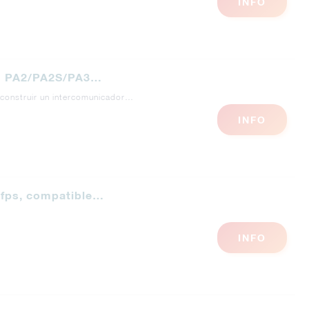
INFO
EM PA2/PA2S/PA3…
e construir un intercomunicador…
INFO
 fps, compatible…
INFO