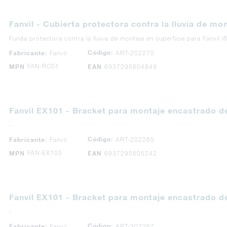
Fanvil - Cubierta protectora contra la lluvia de mo
Funda protectora contra la lluvia de montaje en superficie para Fanvil i
Código:
Fabricante:
Fanvil
ART-202270
FAN-RC01
MPN
EAN
6937295604849
Fanvil EX101 - Bracket para montaje encastrado d
-
Código:
Fabricante:
Fanvil
ART-202265
FAN-EX103
MPN
EAN
6937295605242
Fanvil EX101 - Bracket para montaje encastrado d
-
Código:
Fabricante:
Fanvil
ART-202267