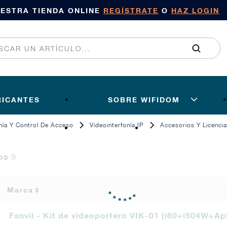
UESTRA TIENDA ONLINE
REGÍSTRATE
O
HAZ LOGIN
RICANTES
SOBRE WIFIDOM
onía Y Control De Acceso
Videointerfonía IP
Accesorios Y Licenci
tos
9
Marca
Fanvil - Kit de videoportero VIK-01 (i60+i504W+A