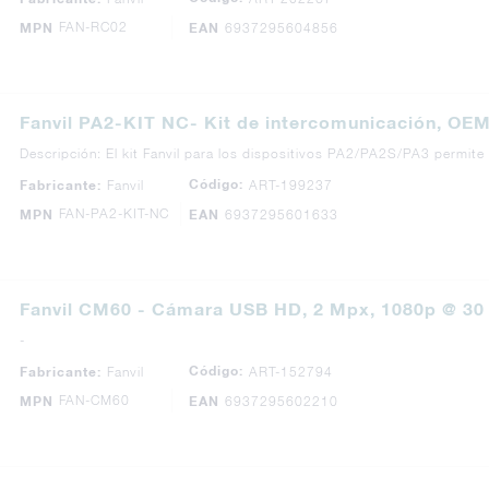
FAN-RC02
MPN
EAN
6937295604856
Fanvil PA2-KIT NC- Kit de intercomunicación, O
Descripción: El kit Fanvil para los dispositivos PA2/PA2S/PA3 permit
Código:
Fabricante:
Fanvil
ART-199237
FAN-PA2-KIT-NC
MPN
EAN
6937295601633
Fanvil CM60 - Cámara USB HD, 2 Mpx, 1080p @ 30
-
Código:
Fabricante:
Fanvil
ART-152794
FAN-CM60
MPN
EAN
6937295602210