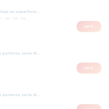
ntaje en superficie…
61 / i62 / i63 / i64…
INFO
e porteros serie i6…
INFO
e porteros serie i6…