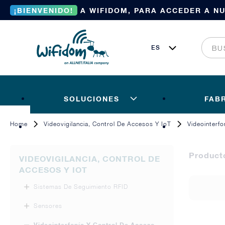
¡BIENVENIDO!
A WIFIDOM, PARA ACCEDER A N
SOLUCIONES
FAB
Home
Videovigilancia, Control De Accesos Y IoT
Videointerf
Produc
VIDEOVIGILANCIA, CONTROL DE
ACCESOS Y IOT
Sistemas De Seguimiento RFID
Sensores
Videointerfonía Y Control De Acceso