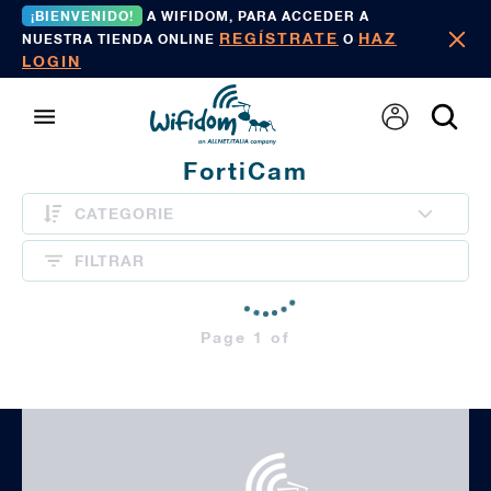
¡BIENVENIDO!
A WIFIDOM, PARA ACCEDER A
REGÍSTRATE
HAZ
NUESTRA TIENDA ONLINE
O
LOGIN
FortiCam
CATEGORIE
FILTRAR
Page 1 of