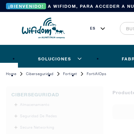
¡BIENVENIDO!
A WIFIDOM, PARA ACCEDER A N
SOLUCIONES
FAB
Home
Ciberseguridad
Fortinet
FortiAIOps
Product
CIBERSEGURIDAD
Almacenamiento
Seguridad De Redes
Secure Networking