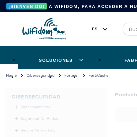
¡BIENVENIDO!
A WIFIDOM, PARA ACCEDER A N
SOLUCIONES
FAB
Home
Ciberseguridad
Fortinet
FortiCache
Product
CIBERSEGURIDAD
Almacenamiento
Seguridad De Redes
Secure Networking