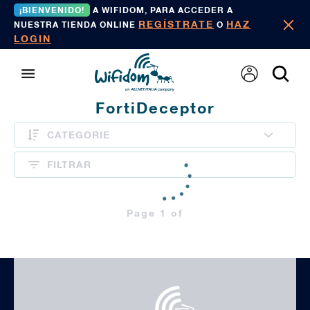
¡BIENVENIDO!
A WIFIDOM, PARA ACCEDER A
REGÍSTRATE
HAZ
NUESTRA TIENDA ONLINE
O
LOGIN
FortiDeceptor
CATEGORIE
FILTRAR
Page 1 of