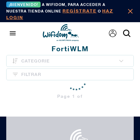
¡BIENVENIDO!
A WIFIDOM, PARA ACCEDER A
REGÍSTRATE
HAZ
NUESTRA TIENDA ONLINE
O
LOGIN
FortiWLM
CATEGORIE
FILTRAR
Page 1 of