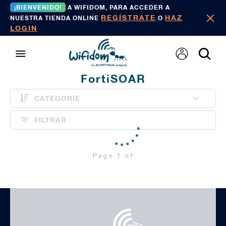
¡BIENVENIDO!
A WIFIDOM, PARA ACCEDER A
REGÍSTRATE
HAZ
NUESTRA TIENDA ONLINE
O
LOGIN
FortiSOAR
CATEGORIE
FILTRAR
Page 1 of