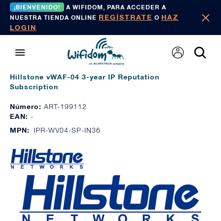
¡BIENVENIDO!
A WIFIDOM, PARA ACCEDER A
REGÍSTRATE
HAZ
NUESTRA TIENDA ONLINE
O
LOGIN
Hillstone vWAF-04 3-year IP Reputation
Subscription
Número:
ART-199112
EAN:
-
MPN:
IPR-WV04-SP-IN36