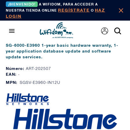
¡BIENVENIDO!
A WIFIDOM, PARA ACCEDER A
REGÍSTRATE
HAZ
NUESTRA TIENDA ONLINE
O
LOGIN
SG-6000-E3960 1-year basic hardware warranty, 1-
year application database update and software
update services.
Número:
ART-202507
EAN:
-
MPN:
SGSV-E3960-IN12U