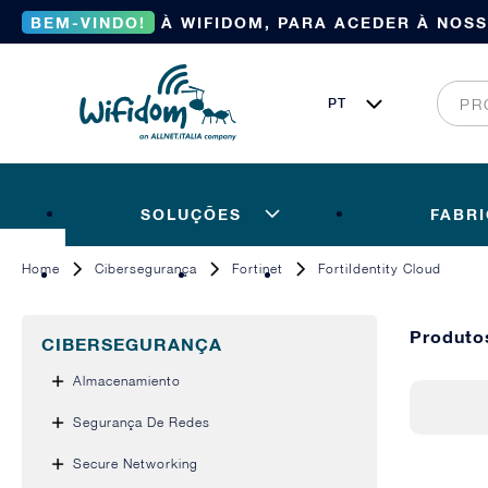
BEM-VINDO!
À WIFIDOM, PARA ACEDER À NOS
SOLUÇÕES
FABR
Home
Cibersegurança
Fortinet
FortiIdentity Cloud
Produto
CIBERSEGURANÇA
Almacenamiento
Segurança De Redes
Secure Networking