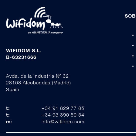
SOB
WIFIDOM S.L.
B-63231666
Avda. de la Industria Nº 32
28108 Alcobendas (Madrid)
Spain
t:
+34 91 829 77 85
t:
+34 93 390 59 54
m:
info@wifidom.com