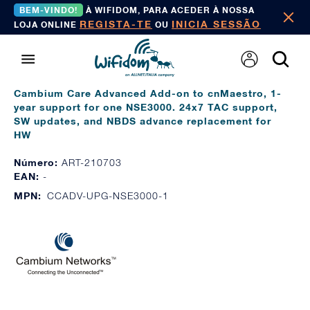
BEM-VINDO!
À WIFIDOM, PARA ACEDER À NOSSA
REGISTA-TE
INICIA SESSÃO
LOJA ONLINE
OU
Cambium Care Advanced Add-on to cnMaestro, 1-
year support for one NSE3000. 24x7 TAC support,
SW updates, and NBDS advance replacement for
HW
Número:
ART-210703
EAN:
-
MPN:
CCADV-UPG-NSE3000-1