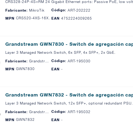
CRS328-24P-4S+RM 24 Gigabit Ethernet ports: Passive PoE, low vol
Código:
Fabricante:
MikroTik
ART-202222
CRS520-4XS-16XQ-RM
MPN
EAN
4752224009265
Grandstream GWN7830 - Switch de agregación cap
Layer 3 Managed Network Switch, 6x SFP, 4x SFP+, 2x GbE.
Código:
Fabricante:
Grandstream
ART-195030
GWN7830
MPN
EAN
-
Grandstream GWN7832 - Switch de agregación cap
Layer 3 Managed Network Switch, 12x SFP+, optional redundant PSU.
Código:
Fabricante:
Grandstream
ART-195032
GWN7832
MPN
EAN
-