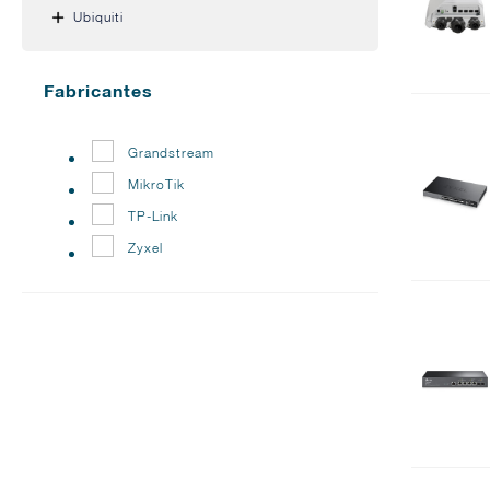
Ubiquiti
Fabricantes
Grandstream
MikroTik
TP-Link
Zyxel