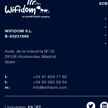
SOB
WIFIDOM S.L.
B-63231666
Avda. de la Industria Nº 32
28108 Alcobendas (Madrid)
Spain
t:
+34 91 829 77 85
t:
+34 93 390 59 54
m:
info@wifidom.com
Linguagem
ES
PT