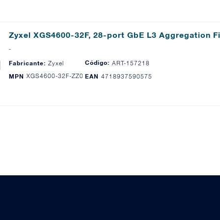
Zyxel XGS4600-32F, 28-port GbE L3 Aggregation F
-
Código:
Fabricante:
Zyxel
ART-157218
XGS4600-32F-ZZ0102F
MPN
EAN
4718937590575