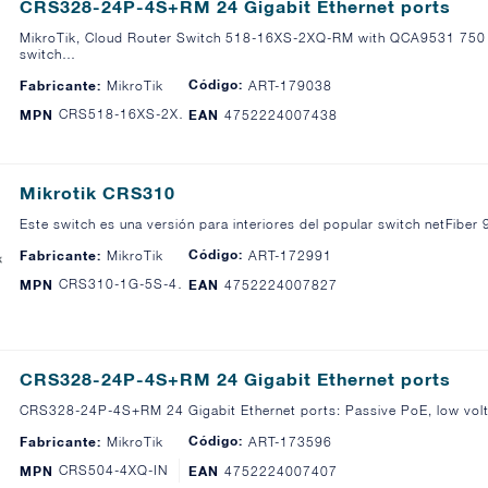
CRS328-24P-4S+RM 24 Gigabit Ethernet ports
MikroTik, Cloud Router Switch 518-16XS-2XQ-RM with QCA9531 7
switch…
Código:
Fabricante:
MikroTik
ART-179038
CRS518-16XS-2XQ-RM
MPN
EAN
4752224007438
Mikrotik CRS310
Este switch es una versión para interiores del popular switch netFiber
Código:
Fabricante:
MikroTik
ART-172991
CRS310-1G-5S-4S+IN
MPN
EAN
4752224007827
CRS328-24P-4S+RM 24 Gigabit Ethernet ports
CRS328-24P-4S+RM 24 Gigabit Ethernet ports: Passive PoE, low vol
Código:
Fabricante:
MikroTik
ART-173596
CRS504-4XQ-IN
MPN
EAN
4752224007407