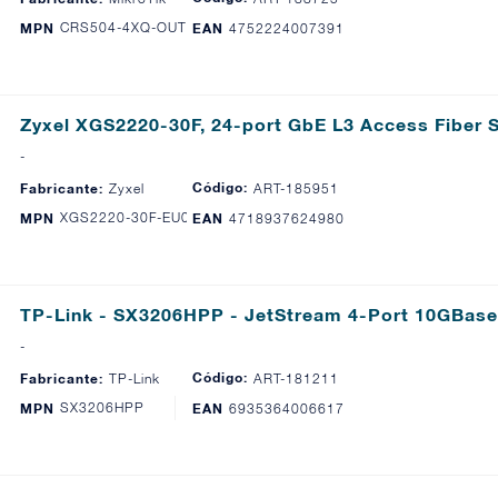
CRS504-4XQ-OUT
MPN
EAN
4752224007391
Zyxel XGS2220-30F, 24-port GbE L3 Access Fiber 
-
Código:
Fabricante:
Zyxel
ART-185951
XGS2220-30F-EU0101F
MPN
EAN
4718937624980
TP-Link - SX3206HPP - JetStream 4-Port 10GBas
-
Código:
Fabricante:
TP-Link
ART-181211
SX3206HPP
MPN
EAN
6935364006617