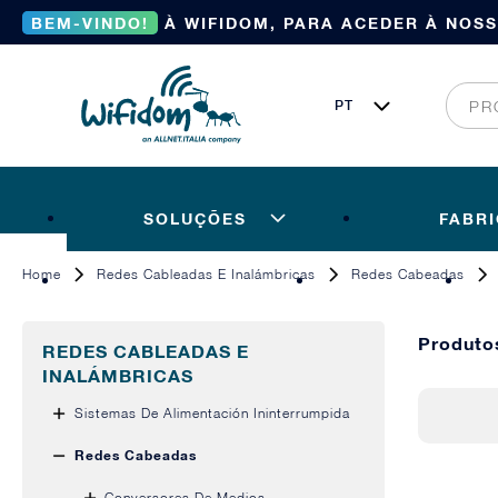
BEM-VINDO!
À WIFIDOM, PARA ACEDER À NOS
SOLUÇÕES
FABR
Home
Redes Cableadas E Inalámbricas
Redes Cabeadas
Produt
REDES CABLEADAS E
INALÁMBRICAS
Sistemas De Alimentación Ininterrumpida
Redes Cabeadas
Conversores De Medios