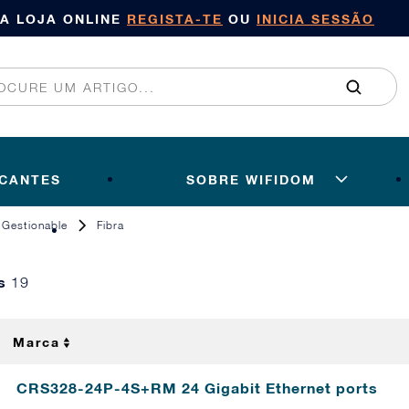
SA LOJA ONLINE
REGISTA-TE
OU
INICIA SESSÃO
ICANTES
SOBRE WIFIDOM
Gestionable
Fibra
os
19
Marca
CRS328-24P-4S+RM 24 Gigabit Ethernet ports