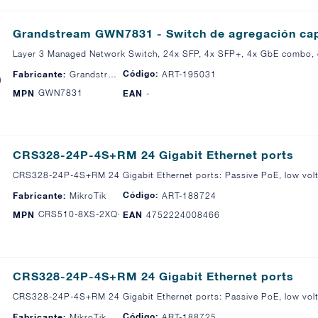
Grandstream GWN7831 - Switch de agregación cap
Layer 3 Managed Network Switch, 24x SFP, 4x SFP+, 4x GbE combo, 
Código:
Fabricante:
Grandstream
ART-195031
GWN7831
MPN
EAN
-
CRS328-24P-4S+RM 24 Gigabit Ethernet ports
CRS328-24P-4S+RM 24 Gigabit Ethernet ports: Passive PoE, low vol
Código:
Fabricante:
MikroTik
ART-188724
CRS510-8XS-2XQ-IN
MPN
EAN
4752224008466
CRS328-24P-4S+RM 24 Gigabit Ethernet ports
CRS328-24P-4S+RM 24 Gigabit Ethernet ports: Passive PoE, low vol
Código:
Fabricante:
MikroTik
ART-188725