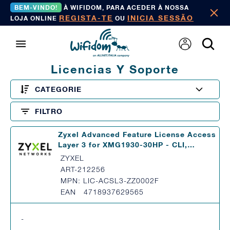
BEM-VINDO!
À WIFIDOM, PARA ACEDER À NOSSA
REGISTA-TE
INICIA SESSÃO
LOJA ONLINE
OU
Licencias Y Soporte
CATEGORIE
FILTRO
Zyxel Advanced Feature License Access
Layer 3 for XMG1930-30HP - CLI,…
ZYXEL
ART-212256
MPN: LIC-ACSL3-ZZ0002F
EAN 4718937629565
-