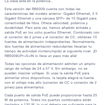
La clave está en la potencia...
Esta versión del RB5009 cuenta con todas las
características del modelo anterior: Gigabit Ethernet, 2.5
Gigabit Ethernet y una carcasa SFP+ de 10 Gigabit para
conectividad de fibra. Ofrece velocidad, potencia y
durabilidad. Pero esta vez, hemos añadido entrada y
salida PoE en los ocho puertos Ethernet. Combinado con
el conector de 2 pines y el conector de CC, obtienes 10
fuentes de alimentación independientes. Normalmente,
dos fuentes de alimentación redundantes llevarían tu
tiempo de actividad ininterrumpido al siguiente nivel. ¡El
RB5009UPr+S+IN lo lleva un paso más allá!
Todas las opciones de alimentación admiten un amplio
rango de voltaje de 24 a 57 V. Sin embargo, no se
pueden mezclar voltajes. Si usas la salida PoE para
alimentar otros dispositivos, la tarjeta elegirá la fuente
con el voltaje más alto (conector de CC o conector de 2
pines) para alimentarlos.
Cada puerto de salida PoE puede proporcionar hasta 25
W de potencia. Todos los puertos combinados están
limitados a 130 W, lo cual debería ser suficiente para la