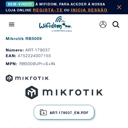
BEM-VINDO!
À WIFIDOM, PARA ACEDER À NOSSA
REGISTA-TE
INICIA SESSÃO
LOJA ONLINE
OU
Mikrotik RB5009
Número:
ART-179037
EAN:
4752224007155
MPN:
RB5009UPr+S+IN
ART-179037_EN.PDF