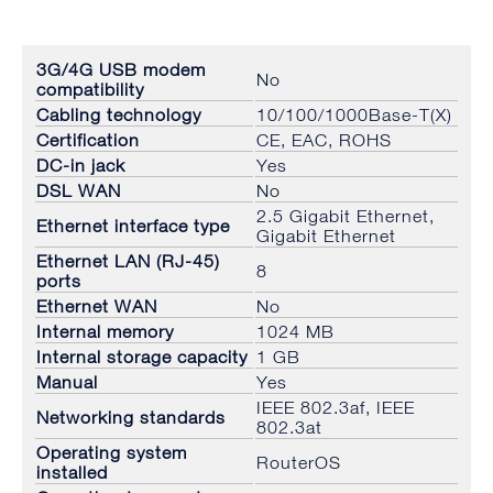
3G/4G USB modem
No
compatibility
Cabling technology
10/100/1000Base-T(X)
Certification
CE, EAC, ROHS
DC-in jack
Yes
DSL WAN
No
2.5 Gigabit Ethernet,
Ethernet interface type
Gigabit Ethernet
Ethernet LAN (RJ-45)
8
ports
Ethernet WAN
No
Internal memory
1024 MB
Internal storage capacity
1 GB
Manual
Yes
IEEE 802.3af, IEEE
Networking standards
802.3at
Operating system
RouterOS
installed