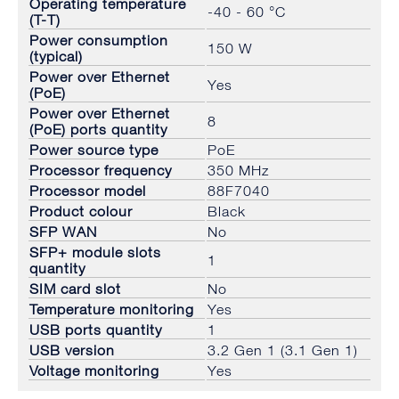
Operating temperature
-40 - 60 °C
(T-T)
Power consumption
150 W
(typical)
Power over Ethernet
Yes
(PoE)
Power over Ethernet
8
(PoE) ports quantity
Power source type
PoE
Processor frequency
350 MHz
Processor model
88F7040
Product colour
Black
SFP WAN
No
SFP+ module slots
1
quantity
SIM card slot
No
Temperature monitoring
Yes
USB ports quantity
1
USB version
3.2 Gen 1 (3.1 Gen 1)
Voltage monitoring
Yes