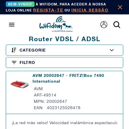
BEM-VINDO!
À WIFIDOM, PARA ACEDER À NOSSA
REGISTA-TE
INICIA SESSÃO
LOJA ONLINE
OU
Router VDSL / ADSL
CATEGORIE
FILTRO
AVM 20002647 - FRITZ!Box 7490
International
AVM
ART-49514
MPN: 20002647
EAN 4023125026478
¡La red más veloz! Velocidad inalámbrica espectacular y 