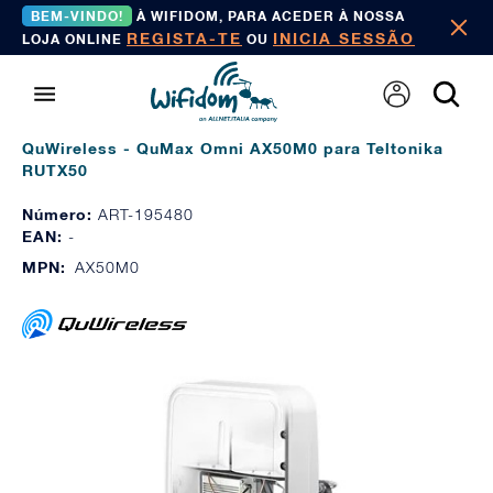
BEM-VINDO!
À WIFIDOM, PARA ACEDER À NOSSA
REGISTA-TE
INICIA SESSÃO
LOJA ONLINE
OU
QuWireless - QuMax Omni AX50M0 para Teltonika
RUTX50
Número:
ART-195480
EAN:
-
MPN:
AX50M0