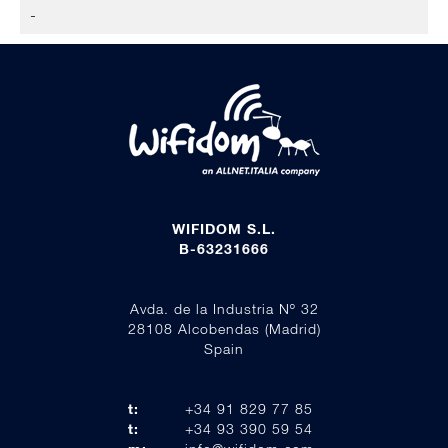
-
WIFIDOM S.L.
B-63231666
Avda. de la Industria Nº 32
28108 Alcobendas (Madrid)
Spain
t:
+34 91 829 77 85
t:
+34 93 390 59 54