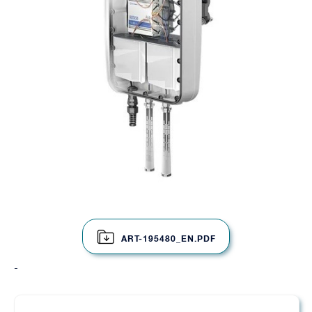
ART-195480_EN.PDF
-