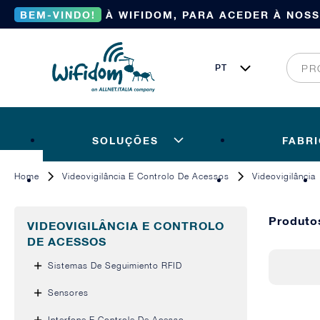
BEM-VINDO!
À WIFIDOM, PARA ACEDER À NOS
SOLUÇÕES
FABR
Home
Videovigilância E Controlo De Acessos
Videovigilância
Produto
VIDEOVIGILÂNCIA E CONTROLO
DE ACESSOS
Sistemas De Seguimiento RFID
Sensores
Interfone E Controle De Acesso