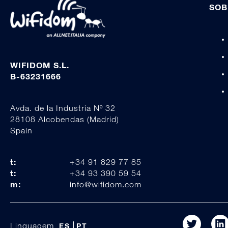
SOB
WIFIDOM S.L.
B-63231666
Avda. de la Industria Nº 32
28108 Alcobendas (Madrid)
Spain
t:
+34 91 829 77 85
t:
+34 93 390 59 54
m:
info@wifidom.com
Linguagem
ES
PT