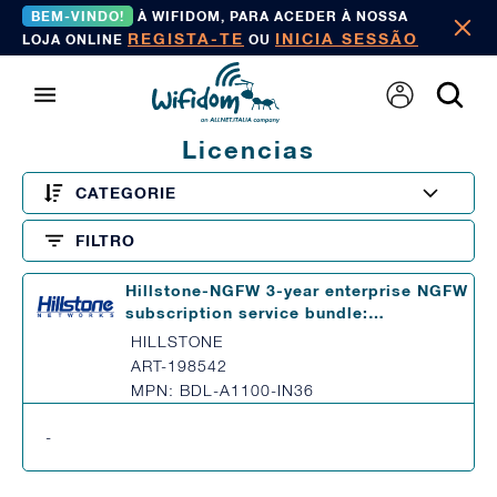
BEM-VINDO!
À WIFIDOM, PARA ACEDER À NOSSA
REGISTA-TE
INICIA SESSÃO
LOJA ONLINE
OU
Licencias
CATEGORIE
FILTRO
Hillstone-NGFW 3-year enterprise NGFW
subscription service bundle:…
HILLSTONE
ART-198542
MPN: BDL-A1100-IN36
-