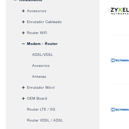
Accesorios
Enrutador Cableado
Router WiFi
Modem - Router
ADSL/VDSL
Acceorios
Antenas
Enrutador Móvil
OEM Board
Router LTE / 5G
Router VDSL / ADSL