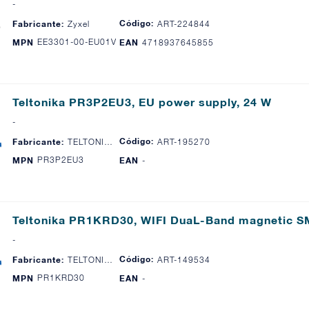
-
Código:
Fabricante:
Zyxel
ART-224844
EE3301-00-EU01V1F
MPN
EAN
4718937645855
Teltonika PR3P2EU3, EU power supply, 24 W
-
Código:
Fabricante:
TELTONIKA
ART-195270
PR3P2EU3
MPN
EAN
-
Teltonika PR1KRD30, WIFI DuaL-Band magnetic S
-
Código:
Fabricante:
TELTONIKA
ART-149534
PR1KRD30
MPN
EAN
-