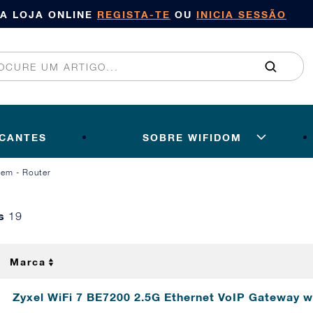
SA LOJA ONLINE
REGISTA-TE
OU
INICIA SESSÃO
ICANTES
SOBRE WIFIDOM
em - Router
os
19
Marca
Zyxel WiFi 7 BE7200 2.5G Ethernet VoIP Gateway 