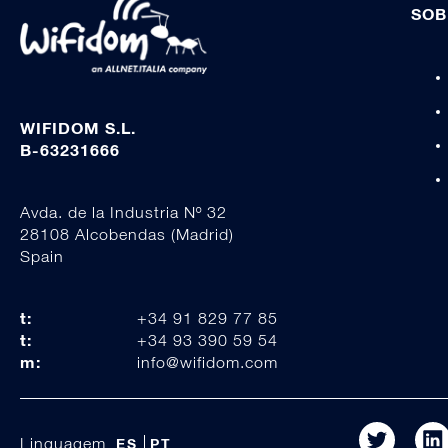
SOB
WIFIDOM S.L.
B-63231666
Avda. de la Industria Nº 32
28108 Alcobendas (Madrid)
Spain
t:
+34 91 829 77 85
t:
+34 93 390 59 54
m:
info@wifidom.com
Linguagem
ES
PT