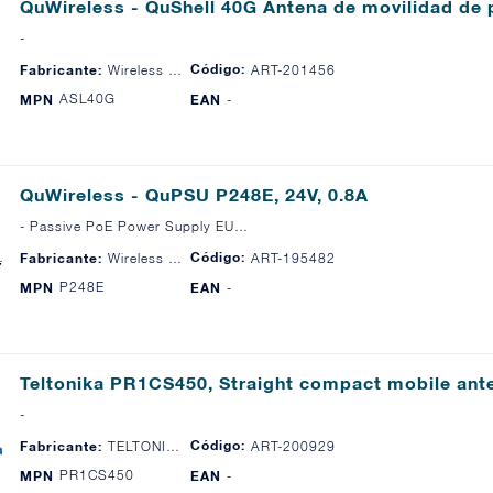
QuWireless - QuShell 40G Antena de movilidad de p
-
Código:
Fabricante:
Wireless Instruments
ART-201456
ASL40G
MPN
EAN
-
QuWireless - QuPSU P248E, 24V, 0.8A
- Passive PoE Power Supply EU…
Código:
Fabricante:
Wireless Instruments
ART-195482
P248E
MPN
EAN
-
Teltonika PR1CS450, Straight compact mobile ant
-
Código:
Fabricante:
TELTONIKA
ART-200929
PR1CS450
MPN
EAN
-