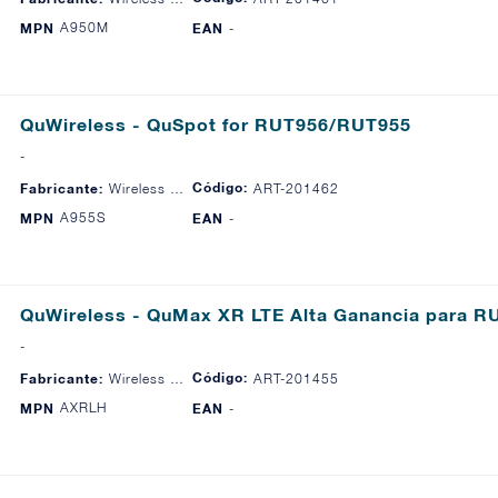
A950M
MPN
EAN
-
QuWireless - QuSpot for RUT956/RUT955
-
Código:
Fabricante:
Wireless Instruments
ART-201462
A955S
MPN
EAN
-
QuWireless - QuMax XR LTE Alta Ganancia para RU
-
Código:
Fabricante:
Wireless Instruments
ART-201455
AXRLH
MPN
EAN
-