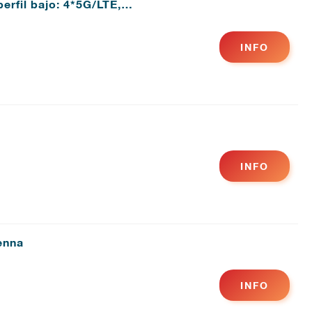
erfil bajo: 4*5G/LTE,…
INFO
INFO
enna
INFO