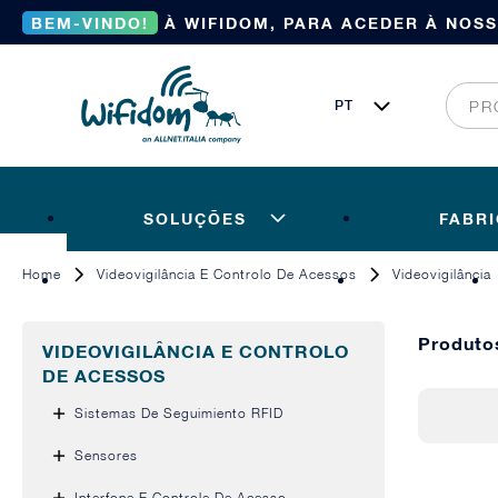
BEM-VINDO!
À WIFIDOM, PARA ACEDER À NOS
SOLUÇÕES
FABR
Home
Videovigilância E Controlo De Acessos
Videovigilância
Produto
VIDEOVIGILÂNCIA E CONTROLO
DE ACESSOS
Sistemas De Seguimiento RFID
Sensores
Interfone E Controle De Acesso