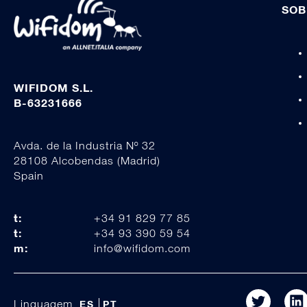
SOB
WIFIDOM S.L.
B-63231666
Avda. de la Industria Nº 32
28108 Alcobendas (Madrid)
Spain
t:
+34 91 829 77 85
t:
+34 93 390 59 54
m:
info@wifidom.com
Linguagem
ES
PT