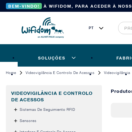
BEM-VINDO!
À WIFIDOM, PARA ACEDER À NOS
SOLUÇÕES
FABR
Home
Videovigilância E Controlo De Acessos
Videovigilância
Produto
VIDEOVIGILÂNCIA E CONTROLO
DE ACESSOS
Sistemas De Seguimiento RFID
Sensores
Interfone E Controle De Acesso