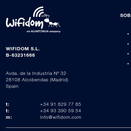
SOB
WIFIDOM S.L.
B-63231666
Avda. de la Industria Nº 32
28108 Alcobendas (Madrid)
Spain
t:
+34 91 829 77 85
t:
+34 93 390 59 54
m:
info@wifidom.com