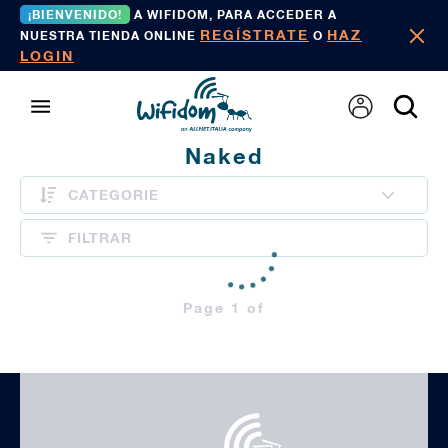
¡BIENVENIDO!
A WIFIDOM, PARA ACCEDER A
REGÍSTRATE
HAZ
NUESTRA TIENDA ONLINE
O
LOGIN
Naked
CATEGORIE
FILTRAR
Page 1 of