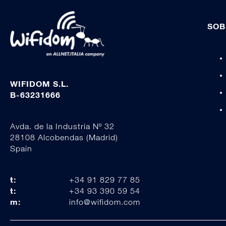
SOB
WIFIDOM S.L.
B-63231666
Avda. de la Industria Nº 32
28108 Alcobendas (Madrid)
Spain
t:
+34 91 829 77 85
t:
+34 93 390 59 54
m:
info@wifidom.com