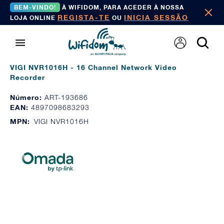
BEM-VINDO!
À WIFIDOM, PARA ACEDER À NOSSA
REGISTA-TE
INICIA SESSÃO
LOJA ONLINE
OU
VIGI NVR1016H - 16 Channel Network Video
Recorder
Número:
ART-193686
EAN:
4897098683293
MPN:
VIGI NVR1016H