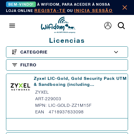
BEM-VINDO!
À WIFIDOM, PARA ACEDER À NOSSA
REGISTA-TE
INICIA SESSÃO
LOJA ONLINE
OU
Licencias
CATEGORIE
FILTRO
Zyxel LIC-Gold, Gold Security Pack UTM
& Sandboxing (including…
ZYXEL
ART-229003
MPN: LIC-GOLD-ZZ1M15F
EAN 4718937633098