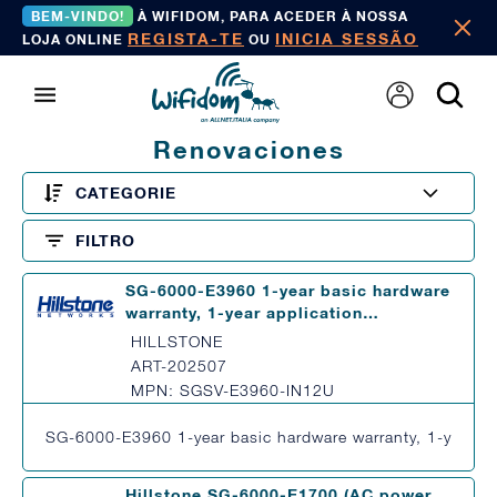
BEM-VINDO!
À WIFIDOM, PARA ACEDER À NOSSA
REGISTA-TE
INICIA SESSÃO
LOJA ONLINE
OU
Renovaciones
CATEGORIE
FILTRO
SG-6000-E3960 1-year basic hardware
warranty, 1-year application…
HILLSTONE
ART-202507
MPN: SGSV-E3960-IN12U
SG-6000-E3960 1-year basic hardware warranty, 1-year ap
Hillstone SG-6000-E1700 (AC power