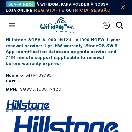
BEM-VINDO!
À WIFIDOM, PARA ACEDER À NOSSA
REGISTA-TE
INICIA SESSÃO
LOJA ONLINE
OU
Hillstone-SGSV-A1000-IN12U--A1000 NGFW 1-year
renewal service: 1 yr. HW warranty, StoneOS SW &
App identification database upgrade service and
7*24 remote support (applicable to renewal
before warranty expires)
Número:
ART-189793
EAN:
-
MPN:
SGSV-A1000-IN12U